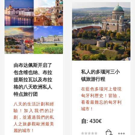
由布达佩斯开启了
私人的多瑙河三小
包含维也纳、布拉
镇旅游行程
提斯拉瓦以及布拉
格的八天欧洲私人
在藍色多瑙河上發現
特点旅行团
匈牙利歷史！冒險，
看看最難忘的匈牙利
八天的生活計劃和經
城市！
驗！加入我們的計
劃，並通過我們的私
自:
430
€
人之旅參觀歐洲最美
麗的城市！