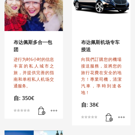
布达佩斯多合一包
布达佩斯机场专车
团
接送
进行为时6小时的信息
向我們訂購您的機場
丰富的私人城市之
接送服務，並將您的
旅，并提供完善的指
旅行花費在安全的地
南和单程私人机场交
方！專業司機，清潔
通服务。
汽車，準時到達各
地！
自:
350
€
自:
38
€
评分
5.00
&sol; 5
评分
4.88
&sol; 5