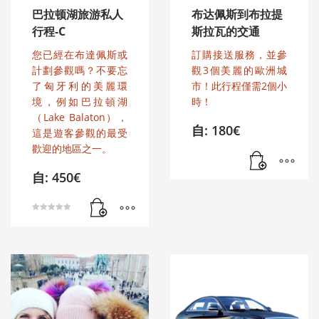
巴拉顿湖旅游私人
布达佩斯到布拉提
行程-C
斯拉瓦的交通
您已經在布達佩斯或
訂購接送服務，並參
計劃參觀嗎？不要忘
觀3個美麗的歐洲城
了匈牙利的美麗環
市！此行程僅需2個小
境，例如巴拉頓湖
時！
（Lake Balaton），
自:
180
€
這是遊客參觀的最受
歡迎的地區之一。
自:
450
€
评分
5.00
&sol; 5