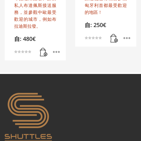
私人布達佩斯接送服
匈牙利首都最受歡迎
務，並參觀中歐最受
的地區！
歡迎的城市，例如布
自:
250
€
拉迪斯拉發。
自:
480
€
评分
5.00
&sol; 5
评分
5.00
&sol; 5