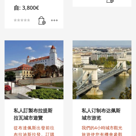
评分
自:
3,800
€
5.00
&sol; 5
评分
4.80
&sol; 5
私人訂製布拉提斯
私人订制布达佩斯
拉瓦城市遊覽
城市游览
從布達佩斯出發前往
我們的4小時城市觀光
布拉迪斯拉發。訂購
旅遊使您有機會參觀