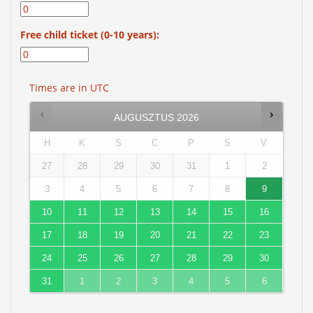
Free child ticket (0-10 years):
Times are in
UTC
AUGUSZTUS
2026
H
K
S
C
P
S
V
27
28
29
30
31
1
2
3
4
5
6
7
8
9
10
11
12
13
14
15
16
17
18
19
20
21
22
23
24
25
26
27
28
29
30
31
1
2
3
4
5
6