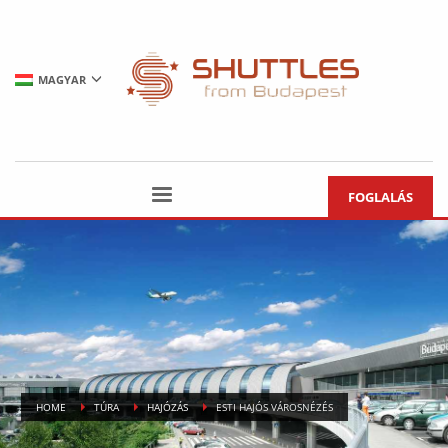
MAGYAR
FOGLALÁS
HOME
TÚRA
HAJÓZÁS
ESTI HAJÓS VÁROSNÉZÉS