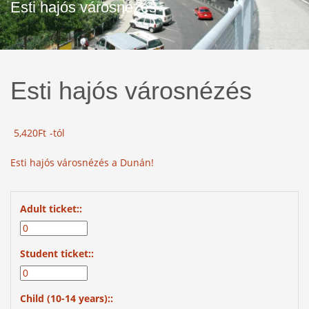
Esti hajós városnézés
Esti hajós városnézés
5,420
Ft
-tól
Esti hajós városnézés a Dunán!
Adult ticket::
Student ticket::
Child (10-14 years)::