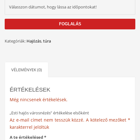
Válasszon dátumot, hogy lássa az időpontokat!
FOGLALÁS
Kategóriák:
Hajózás
,
túra
VÉLEMÉNYEK (0)
ÉRTÉKELÉSEK
Még nincsenek értékelések.
„Esti hajós városnézés” értékelése elsőként
Az e-mail címet nem tesszük közzé.
A kötelező mezőket
*
karakterrel jelöltük
A te értékelésed
*